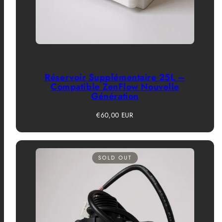
Réservoir Supplémentaire 25L –
Compatible ZenFlow Nouvelle
Génération
Prix
€60,00 EUR
habituel
SOLD OUT