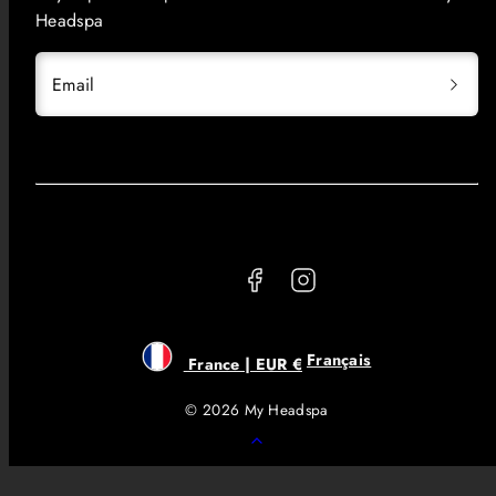
Headspa
Email
Facebook
Instagram
Français
France | EUR €
© 2026 My Headspa
Retour
en