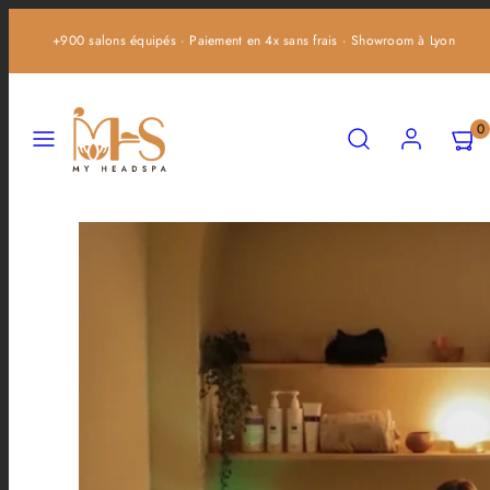
Ignorer
+900 salons équipés · Paiement en 4x sans frais · Showroom à Lyon
et
passer
au
Menu
Recherche
Compte
Affich
Affich
contenu
0
mon
mon
panier
panier
(0)
(0)