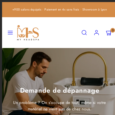
Ignorer
+900 salons équipés · Paiement en 4x sans frais · Showroom à Lyon
et
passer
au
Menu
Recherche
Compte
Affich
Affich
contenu
0
mon
mon
panier
panier
(0)
(0)
Demande de dépannage
Un problème ? On s’occupe de tout, même si votre
matériel ne vient pas de chez nous.