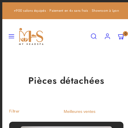
Ignorer
+900 salons équipés · Paiement en 4x sans frais · Showroom à Lyon
et
passer
au
Menu
Recherche
Compte
Affich
Affich
contenu
0
mon
mon
panier
panier
(0)
(0)
Pièces détachées
Trier
Filtrer