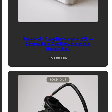
Réservoir Supplémentaire 25L –
Compatible ZenFlow Nouvelle
Génération
Prix
€60,00 EUR
habituel
SOLD OUT