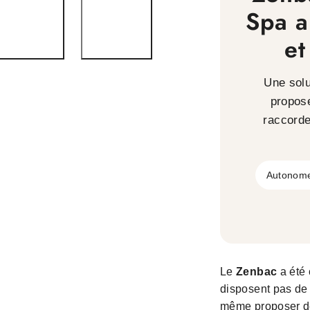
spa
sp
Spa 
Zenbac
Ze
(
(
et
Sans
Sa
raccordement
ra
Une solu
)
)
propos
raccorde
Autonom
Le
Zenbac
a été 
disposent pas de 
même proposer de