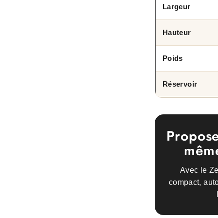
Largeur
Hauteur
Poids
Réservoir
Propose
même
Avec le Z
compact, auto