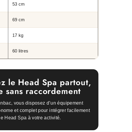
53 cm
69 cm
17 kg
60 litres
z le Head Spa partout,
 sans raccordement
enbac, vous disposez d’un équipement
nome et complet pour intégrer facilement
le Head Spa à votre activité.