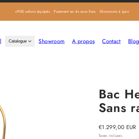
+900 salons équipés · Paiement en 4x sans frais · Showroom à Lyon
l
Showroom
A propos
Contact
Blo
Catalogue
Image
du
produit
Bac He
3,
Sans r
s'ouvre
dans
une
Prix
€1.299,00 EUR
fenêtre
habituel
Taxes incluses.