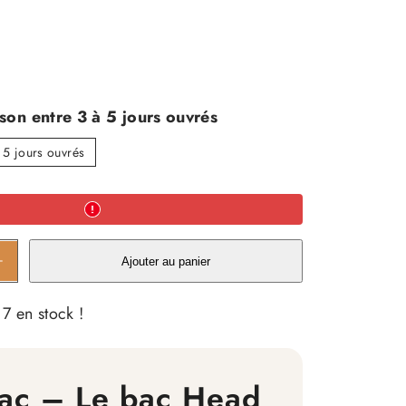
m
ison entre 3 à 5 jours ouvrés
à 5 jours ouvrés
gmenter
Ajouter au panier
antité
 7 en stock !
c
ead
ac – Le bac Head