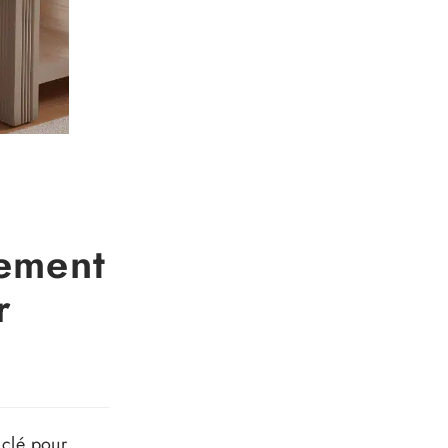
ement
r
 clé pour