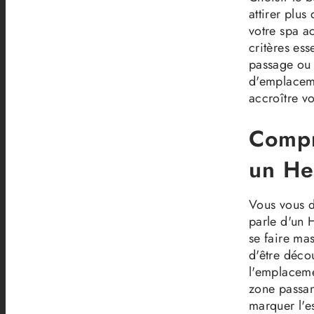
attirer plus
votre spa ac
critères ess
passage ou 
d'emplaceme
accroître vo
Compr
un He
Vous vous d
parle d'un 
se faire mas
d'être déco
l'emplaceme
zone passant
marquer l'es