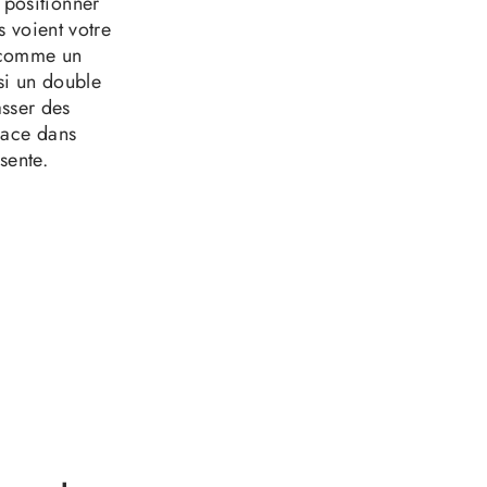
e positionner
 voient votre
r comme un
si un double
asser des
lace dans
sente.