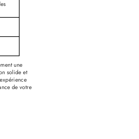
les
ement une
on solide et
'expérience
tance de votre