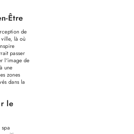
en-Être
erception de
ville, là où
inspire
rait passer
er l'image de
 à une
des zones
vés dans la
r le
e spa