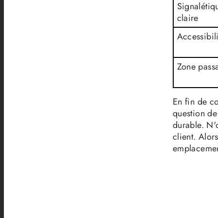
Signalétiq
claire
Accessibil
Zone pass
En fin de c
question de 
durable. N'
client. Alor
emplacemen