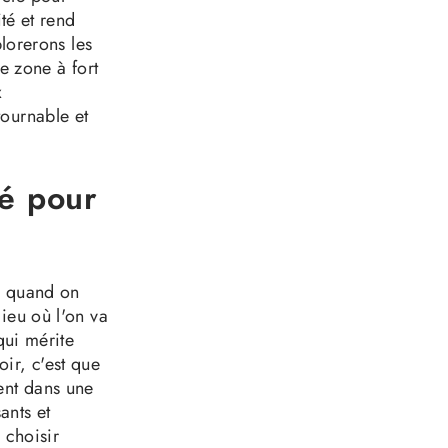
ité et rend
plorerons les
ne zone à fort
x
tournable et
té pour
e quand on
ieu où l'on va
qui mérite
ir, c'est que
ent dans une
ants et
 choisir