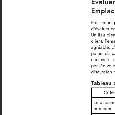
Évaluer
Emplac
Pour ceux q
d'évaluer c
Un lieu bien
client. Pen
agréable, c'
potentiels p
enclins à l
pensée vous
discussion 
Tableau d
Critè
Emplacem
premium