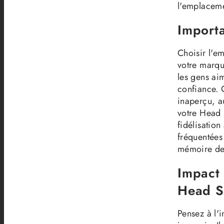
l'emplaceme
Importa
Choisir l'e
votre marque
les gens ai
confiance. Q
inaperçu, a
votre Head S
fidélisation
fréquentées
mémoire de
Impact 
Head 
Pensez à l'