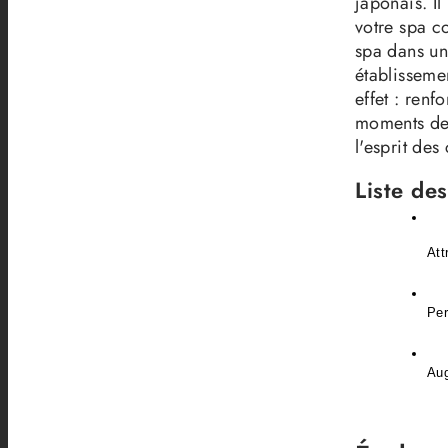
japonais. Il
votre spa c
spa dans un
établisseme
effet : renf
moments de 
l'esprit de
Liste de
Att
Per
Aug