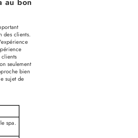
a au bon
important
 des clients.
l'expérience
xpérience
 clients
 non seulement
approche bien
e sujet de
le spa.