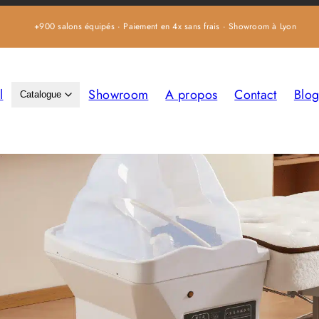
+900 salons équipés · Paiement en 4x sans frais · Showroom à Lyon
l
Showroom
A propos
Contact
Blo
Catalogue