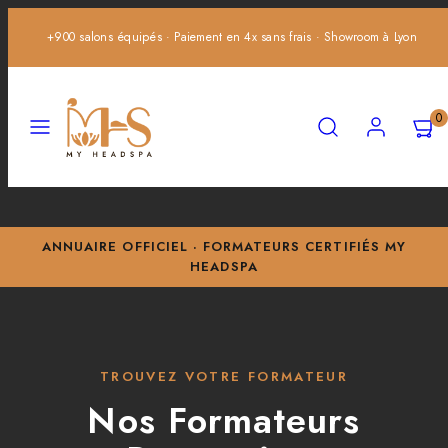
Ignorer
+900 salons équipés · Paiement en 4x sans frais · Showroom à Lyon
et
passer
au
Menu
Recherche
Compte
Affich
Affich
contenu
0
mon
mon
panier
panier
(0)
(0)
ANNUAIRE OFFICIEL · FORMATEURS CERTIFIÉS MY
HEADSPA
TROUVEZ VOTRE FORMATEUR
Nos Formateurs