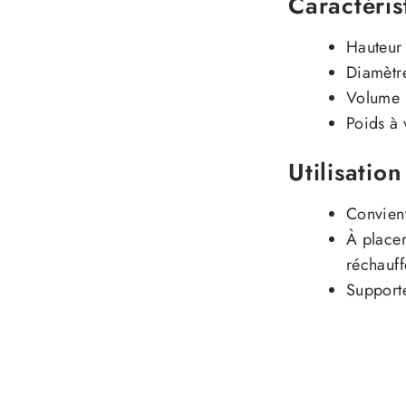
Caractéris
Hauteur
Diamètr
Volume 
Poids à 
Utilisatio
Convien
À placer
réchauff
Support