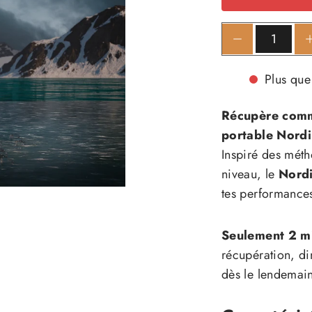
Réduire
Au
la
la
quantité
qu
Plus que
de
de
Icebath
Ic
Récupère comme
Nordik
No
portable Nordi
Inspiré des métho
niveau, le
Nord
tes performances
Seulement 2 mi
récupération, dim
dès le lendemain