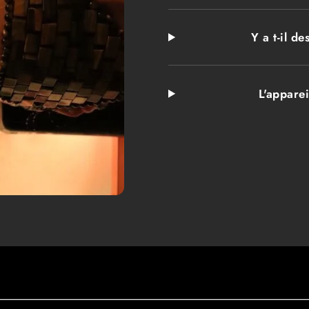
Y a t-il d
L'apparei