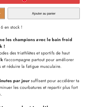
gmenter
Ajouter au panier
antité
 6 en stock !
ebath
 les champions avec le bain froid
rdik
k !
des des triathlètes et sportifs de haut
ik
t’accompagne partout pour améliorer
 et réduire la fatigue musculaire.
nutes par jour
suffisent pour accélérer ta
inuer les courbatures et repartir plus fort
.